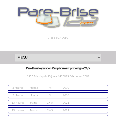
1-866-527-1050
Pare-Brise Réparation Remplacement prix en ligne 24/7
1956 Prix depuis 30 jours / 425095 Prix depuis 2009
2 Heures
Honda
Fit
2010
2 Heures
Honda
Fit
2010
13 Heures
Mazda
CX-5
2021
13 Heures
Mazda
CX-5
2021