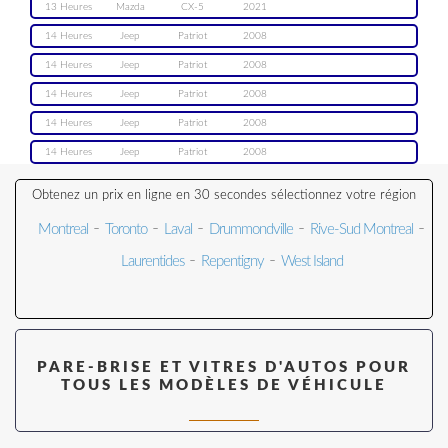
13 Heures
Mazda
CX-5
2021
14 Heures
Jeep
Patriot
2008
14 Heures
Jeep
Patriot
2008
14 Heures
Jeep
Patriot
2008
14 Heures
Jeep
Patriot
2008
14 Heures
Jeep
Patriot
2008
Obtenez un prix en ligne en 30 secondes sélectionnez votre région
-
-
-
-
-
Montreal
Toronto
Laval
Drummondville
Rive-Sud Montreal
-
-
Laurentides
Repentigny
West Island
PARE-BRISE ET VITRES D'AUTOS POUR
TOUS LES MODÈLES DE VÉHICULE