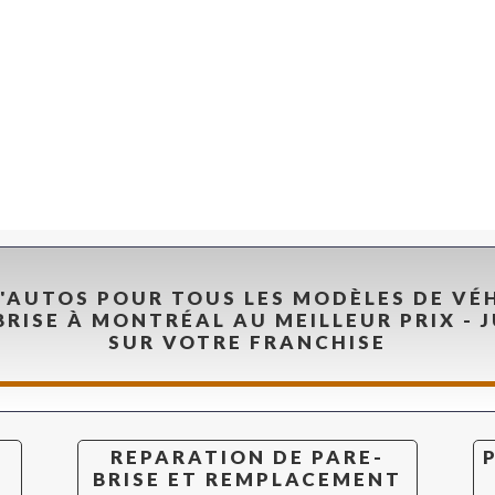
Roof Front RIGHT (Outer) (Door)
Vent Front RIGHT
Vent Front RIGHT
Vent Front LEFT
Vent Front LEFT
Back Window
D'AUTOS POUR TOUS LES MODÈLES DE VÉ
BRISE À MONTRÉAL AU MEILLEUR PRIX - J
SUR VOTRE FRANCHISE
REPARATION DE PARE-
BRISE ET REMPLACEMENT