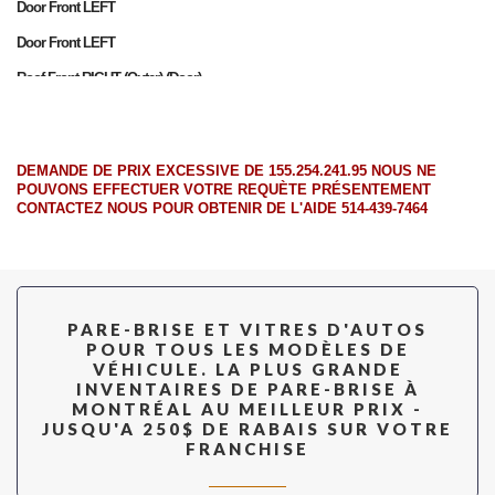
Door Front LEFT
Door Front LEFT
Roof Front RIGHT (Outer) (Door)
Vent Front RIGHT
Vent Front RIGHT
DEMANDE DE PRIX EXCESSIVE DE 155.254.241.95 NOUS NE
Vent Front LEFT
POUVONS EFFECTUER VOTRE REQUÈTE PRÉSENTEMENT
CONTACTEZ NOUS POUR OBTENIR DE L'AIDE 514-439-7464
Vent Front LEFT
Back Window
PARE-BRISE ET VITRES D'AUTOS
POUR TOUS LES MODÈLES DE
VÉHICULE. LA PLUS GRANDE
INVENTAIRES DE PARE-BRISE À
MONTRÉAL AU MEILLEUR PRIX -
JUSQU'A 250$ DE RABAIS SUR VOTRE
FRANCHISE