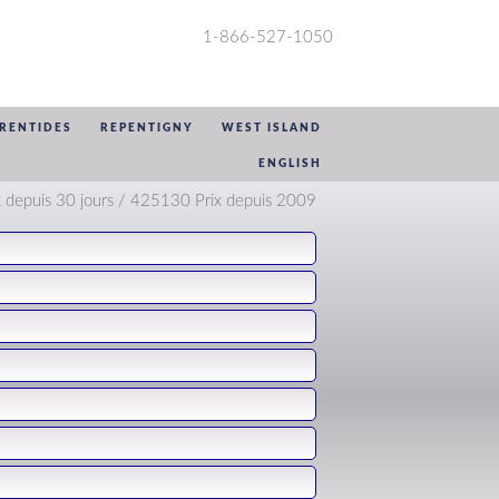
1-866-527-1050
RENTIDES
REPENTIGNY
WEST ISLAND
ENGLISH
 depuis 30 jours / 425130 Prix depuis 2009