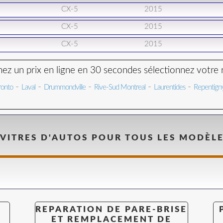
CX-5
2015
CX-5
2015
CX-5
2015
ez un prix en ligne en 30 secondes sélectionnez votre 
-
-
-
-
-
ronto
Laval
Drummondville
Rive-Sud Montreal
Laurentides
Repentign
 VITRES D'AUTOS POUR TOUS LES MODÈL
REPARATION DE PARE-BRISE
ET REMPLACEMENT DE