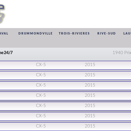
AVAL
DRUMMONDVILLE
TROIS-RIVIERES
RIVE-SUD
LAU
gne 24/7
1940 Prix
CX-5
2015
CX-5
2015
CX-5
2015
CX-5
2015
CX-5
2015
CX-5
2015
CX-5
2015