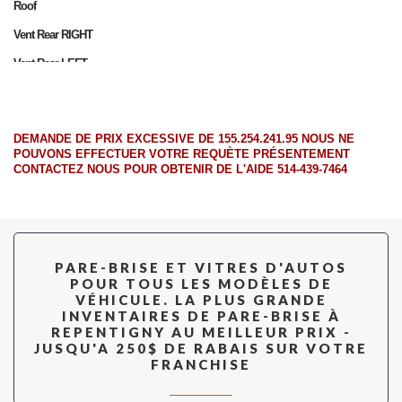
Roof
Vent Rear RIGHT
Vent Rear LEFT
Back Window (Heated) (Luggage Rack)
Back Window
DEMANDE DE PRIX EXCESSIVE DE 155.254.241.95 NOUS NE
Back Window (Heated) (Used W/Deck Mount Brake Light)
POUVONS EFFECTUER VOTRE REQUÈTE PRÉSENTEMENT
CONTACTEZ NOUS POUR OBTENIR DE L'AIDE 514-439-7464
PARE-BRISE ET VITRES D'AUTOS
POUR TOUS LES MODÈLES DE
VÉHICULE. LA PLUS GRANDE
INVENTAIRES DE PARE-BRISE À
REPENTIGNY AU MEILLEUR PRIX -
JUSQU'A 250$ DE RABAIS SUR VOTRE
FRANCHISE