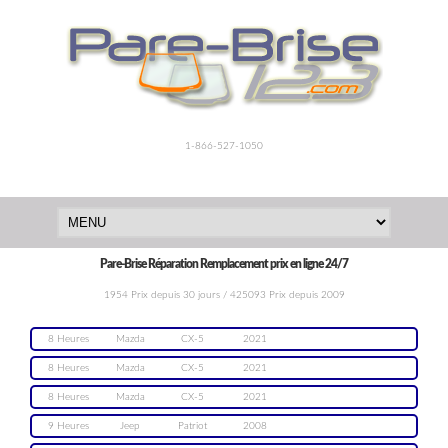
1-866-527-1050
Pare-Brise Réparation Remplacement prix en ligne 24/7
1954 Prix depuis 30 jours / 425093 Prix depuis 2009
8 Heures
Mazda
CX-5
2021
8 Heures
Mazda
CX-5
2021
8 Heures
Mazda
CX-5
2021
9 Heures
Jeep
Patriot
2008