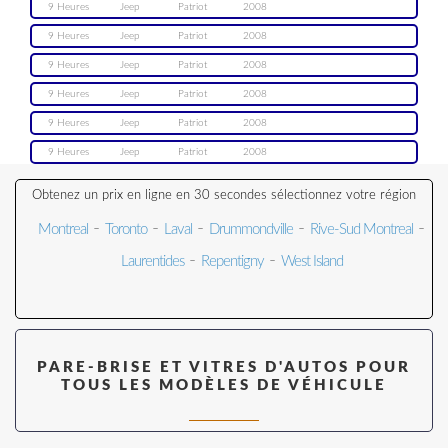
9 Heures
Jeep
Patriot
2008
9 Heures
Jeep
Patriot
2008
9 Heures
Jeep
Patriot
2008
9 Heures
Jeep
Patriot
2008
9 Heures
Jeep
Patriot
2008
9 Heures
Jeep
Patriot
2008
Obtenez un prix en ligne en 30 secondes sélectionnez votre région
-
-
-
-
-
Montreal
Toronto
Laval
Drummondville
Rive-Sud Montreal
-
-
Laurentides
Repentigny
West Island
PARE-BRISE ET VITRES D'AUTOS POUR
TOUS LES MODÈLES DE VÉHICULE