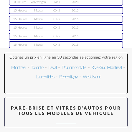
3 Heures
Volkswagen
Taos
2023
15 Heures
Mazda
CX-5
2015
15 Heures
Mazda
CX-5
2015
15 Heures
Mazda
CX-5
2015
15 Heures
Mazda
CX-5
2015
15 Heures
Mazda
CX-5
2015
Obtenez un prix en ligne en 30 secondes sélectionnez votre région
-
-
-
-
-
Montreal
Toronto
Laval
Drummondville
Rive-Sud Montreal
-
-
Laurentides
Repentigny
West Island
PARE-BRISE ET VITRES D'AUTOS POUR
TOUS LES MODÈLES DE VÉHICULE